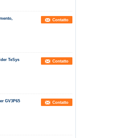
amento,
Contatto
ider TeSys
Contatto
der GV3P65
Contatto