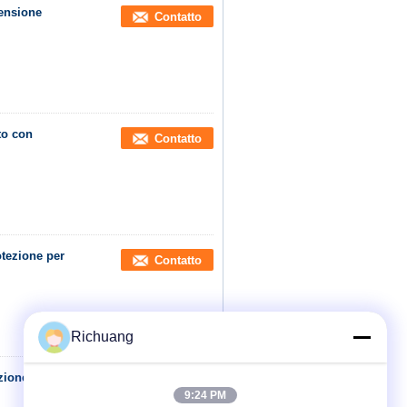
tensione
Contatto
to con
Contatto
tezione per
Contatto
Richuang
ezione per
Contatto
9:24 PM