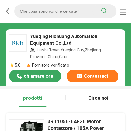
Yueqing Richuang Automation
Equipment Co.,Ltd
Liushi Town,Yueqing City,Zhejiang
Province,China,Cina
5.0
Fornitore verificato
chiamare ora
Contattaci
prodotti
Circa noi
3RT1056-6AF36 Motor
Contattore / 185A Power