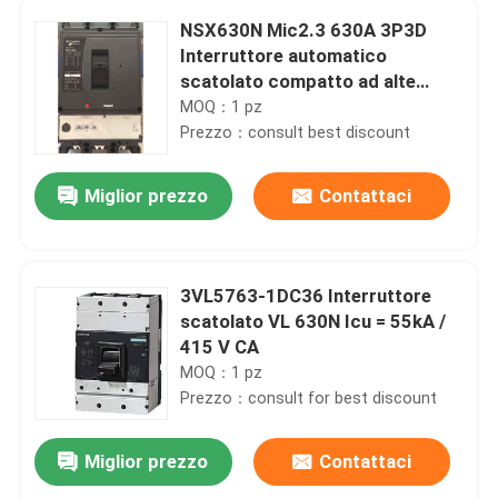
NSX630N Mic2.3 630A 3P3D
Interruttore automatico
scatolato compatto ad alte
prestazioni
MOQ：1 pz
Prezzo：consult best discount
Miglior prezzo
Contattaci
3VL5763-1DC36 Interruttore
scatolato VL 630N Icu = 55kA /
415 V CA
MOQ：1 pz
Prezzo：consult for best discount
Miglior prezzo
Contattaci