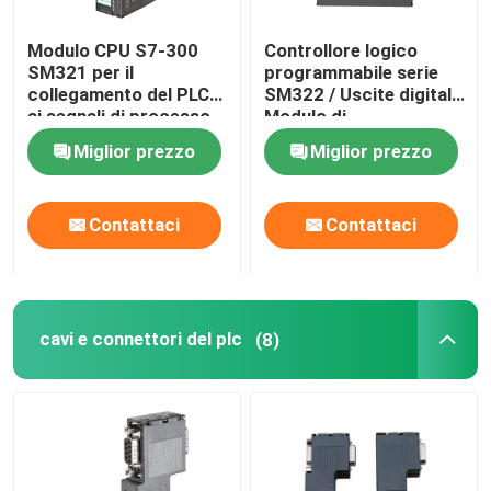
Auto che chiude fascetta ferma-cavo a chiave
Modulo CPU S7-300
Controllore logico
SM321 per il
programmabile serie
collegamento del PLC
SM322 / Uscite digitali
ai segnali di processo
Modulo di
digitali
alimentazione PLC
Miglior prezzo
Miglior prezzo
Contattaci
Contattaci
cavi e connettori del plc
(8)