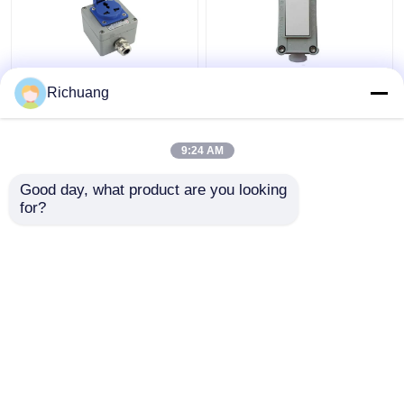
220V presa a prova di
86 Tipo di interruttore
Richuang
esplosione all'aperto
di illuminazione a
cinque buchi esposti
parete a prova di
nascosto 16A poroso
esplosione scatola di
9:24 AM
impermeabile
lega di alluminio
Miglior prezzo
Miglior prezzo
industriale
Good day, what product are you looking 
for?
Contattaci
Contattaci
Osservi più
Casa
Circa noi
Contattaci
Desktop Site
Mappa del sito
Privacy Policy