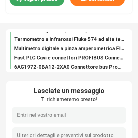
Multimetro a pinza amperometrica digitale a corrente di dispersione di fluke con fattore di cresta 3 368 368FC
Multimetro digitale a pinza amperometrica Fluke 1587FC per test di isolamento 1587MTD
Giro della fabbrica
Termometro a infrarossi Fluke 574 ad alta temperatura / Termometro digitale Fluke originale
Multimetro digitale a pinza amperometrica Fluke 820-2 820-2 LED Stroboscope 90W
Fast PLC Cavi e connettori PROFIBUS Connect Stripping Tool 6GK1905-6AA00
Controllo di qualità
6AG1972-0BA12-2XA0 Connettore bus Profibus Dp RS 485 Installazione semplice
6ES7972-0BA12 0BA42 PLC Cavi e connettori per il collegamento di PROFIBUS
Contattici
6GK1503-4CB00 Modulo Profibus Modulo di collegamento ottico / OLM / G22 V4.0
6GK1503-3CC00 Modulo di collegamento ottico / V4.0 SIMATIC Plc Modules
Richieda una citazione
6ES7416-3XS07-0AB0 Simatic S7 400, unità di elaborazione centrale CPU 416
Lasciate un messaggio
CPU Prodotti di automazione industriale 312 6ES7312-1AE14-0AD0 PLC S7
Prodotti di automazione industriale
Ti richiameremo presto!
6ES7314-1AG14-0AB0 Controllore PLC , S7 300 CPU 314 DC 24 V
6ES7317-2AK14-0AB0 CPU 317 / PLC Simatic S7 standard
Modulo CPU PLC
6ES7318-3EL01-0AB0 Prodotti di automazione industriale per il contenimento di strutture distribuite
Contattore magnetico Schneider LC1-D25M7, contattore a 3 poli Schneider 25A
cavi e connettori del plc