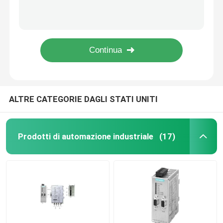
Interruttore per contattore elettrico DC Schneider LC1-D18BD Contattore per motore a bobina 24 V DC di TeSys
6GK7443-5DX05-0XE0 Processore di comunicazione per prodotti di automazione industriale CPU 443
Collegatori per la tracciatura dei cavi
6ES7953-8LM31-0AA0 Prodotti per l&#39;automazione industriale S7 MICRO MEMORY CARD
6ES7392-1AM00-0AA0 Front Connector, S7-300 Connettore frontale a 40 pin
Interruttori e prese a prova di esplosione
6AV2101-0AA05-0AA5 Simatic WinCC Comfort, Simatic WinCC V15 Software di ingegneria
Interruttore elettrico del contattore
ALTRE CATEGORIE DAGLI STATI UNITI
Interruttore del motore
Prodotti di automazione industriale
(17)
commutatore del sensore di prossimità
relè di controllo industriale
Interruttore elettrico a pulsante