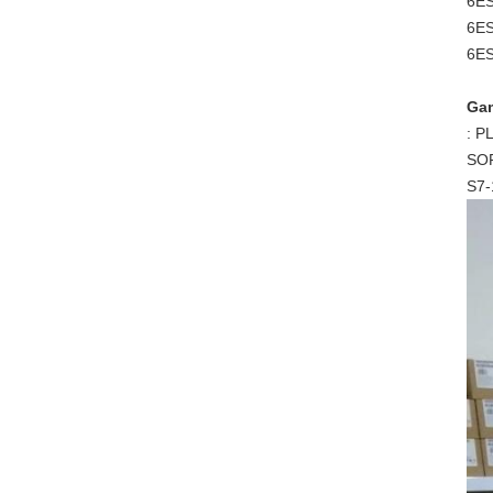
6ES
6ES
6ES
Gam
: P
SOF
S7-