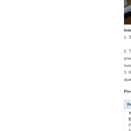
Imb
1. 
2. 
pro
sua
3. 
qua
Pro
De
Y
E
P