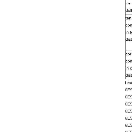
· ●
del
ten
con
in 
dis
cor
con
in 
dis
I m
6ES
6ES
6ES
6ES
6ES
6ES