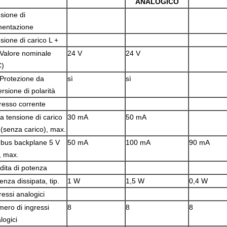
ANALOGICO
sione di
mentazione
sione di carico L +
 Valore nominale
24 V
24 V
C)
 Protezione da
sì
sì
ersione di polarità
resso corrente
la tensione di carico
30 mA
50 mA
 (senza carico), max.
 bus backplane 5 V
50 mA
100 mA
90 mA
, max.
dita di potenza
enza dissipata, tip.
1 W
1,5 W
0,4 W
ressi analogici
ero di ingressi
8
8
8
logici