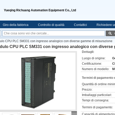
Yueqing Richuang Automation Equipment Co., Ltd
Giro della fabbrica
Controllo di qualità
Contattici
Richiedere u
ulo CPU PLC SM331 con ingresso analogico con diverse gamme di misurazione
dulo CPU PLC SM331 con ingresso analogico con diverse 
Dettagli:
Luogo di origine:
G
Certificazione:
C
Numero di modello:
M
Termini di pagamento 
Quantità di ordine mini
Prezzo:
Imballaggi particolari:
Tempi di consegna:
Termini di pagamento:
Capacità di alimentazio