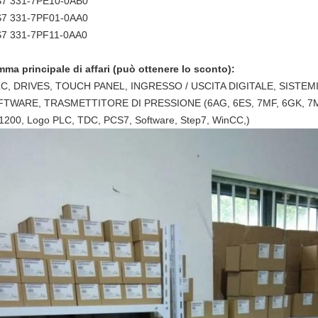
7 331-7PE10-0AB0
7 331-7PF01-0AA0
7 331-7PF11-0AA0
ma principale di affari (può ottenere lo sconto):
LC, DRIVES, TOUCH PANEL, INGRESSO / USCITA DIGITALE, SISTEM
TWARE, TRASMETTITORE DI PRESSIONE (6AG, 6ES, 7MF, 6GK, 7ML,
1200, Logo PLC, TDC, PCS7, Software, Step7, WinCC,)