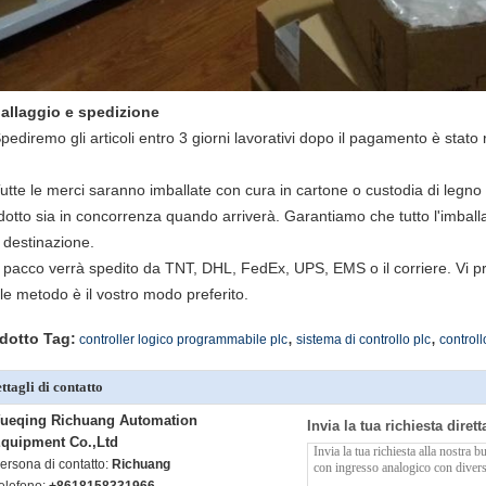
allaggio e spedizione
Spediremo gli articoli entro 3 giorni lavorativi dopo il pagamento è stato
Tutte le merci saranno imballate con cura in cartone o custodia di legno 
dotto sia in concorrenza quando arriverà. Garantiamo che tutto l'imball
 destinazione.
Il pacco verrà spedito da TNT, DHL, FedEx, UPS, EMS o il corriere. Vi p
le metodo è il vostro modo preferito.
,
,
dotto Tag:
controller logico programmabile plc
sistema di controllo plc
control
ttagli di contatto
ueqing Richuang Automation
Invia la tua richiesta diret
quipment Co.,Ltd
ersona di contatto:
Richuang