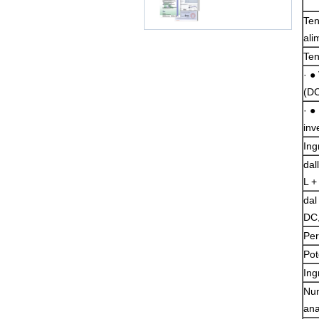
Ten
ali
Ten
· ●
(D
· ●
inv
Ing
dal
L +
dal
DC
Per
Pot
Ing
Num
ana