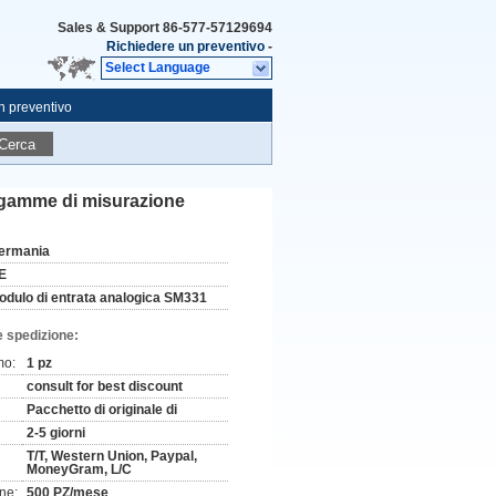
Sales & Support
86-577-57129694
Richiedere un preventivo
-
Select Language
n preventivo
Cerca
gamme di misurazione
ermania
E
odulo di entrata analogica SM331
e spedizione:
mo:
1 pz
consult for best discount
Pacchetto di originale di
2-5 giorni
T/T, Western Union, Paypal,
MoneyGram, L/C
ne:
500 PZ/mese