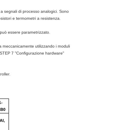
 a segnali di processo analogici.
Sono
esistori e termometri a resistenza.
, può essere parametrizzato.
ata meccanicamente utilizzando i moduli
n STEP 7 "Configurazione hardware"
roller.
1-
AB0
AI,