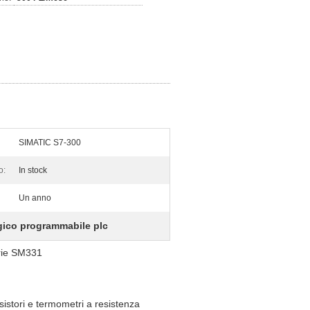
SIMATIC S7-300
o:
In stock
Un anno
ogico programmabile plc
rie SM331
sistori e termometri a resistenza