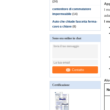
(24)
App
contenitore di commutatore
I m
impermeabile
(14)
ada
I m
Auto che chiude fascetta ferma-
cavo a chiave
(8)
Sono ora online in chat
Contatto
Alc
Certificazione
Nu