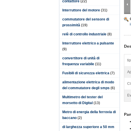
contattore
(22)
Interruttore del motore
(31)
commutatore del sensore di
prossimità
(19)
relè di controllo industriale
(8)
Interruttore elettrico a pulsante
Des
(9)
convertitore di unità di
ti
frequenza variabile
(11)
Ap
Fusibili di sicurezza elettrica
(7)
alimentazione elettrica di modo
Cl
del commutatore degli smps
(6)
Ev
Multimetro del tester del
morsetto di Digital
(13)
Metro di energia della ferrovia di
Pan
baccano
(2)
di larghezza superiore a 50 mm