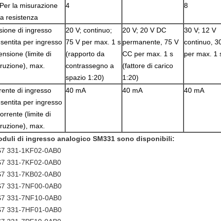
 Per la misurazione
4
8
la resistenza
sione di ingresso
20 V;
continuo;
20 V;
20 V DC
30 V;
12 V
sentita per ingresso
75 V per max.
1 s
permanente, 75 V
continuo, 3
tensione (limite di
(rapporto da
CC per max.
1 s
per max.
1 
truzione), max.
contrassegno a
(fattore di carico
spazio 1:20)
1:20)
rente di ingresso
40 mA
40 mA
40 mA
sentita per ingresso
corrente (limite di
truzione), max.
oduli di ingresso analogico SM331 sono disponibili:
7 331-1KF02-0AB0
7 331-7KF02-0AB0
7 331-7KB02-0AB0
7 331-7NF00-0AB0
7 331-7NF10-0AB0
7 331-7HF01-0AB0