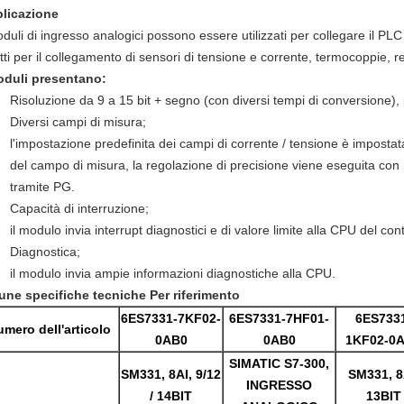
licazione
oduli di ingresso analogici possono essere utilizzati per collegare il PLC
tti per il collegamento di sensori di tensione e corrente, termocoppie, r
oduli presentano:
Risoluzione da 9 a 15 bit + segno (con diversi tempi di conversione)
Diversi campi di misura;
l'impostazione predefinita dei campi di corrente / tensione è impost
del campo di misura, la regolazione di precisione viene eseguita co
tramite PG.
Capacità di interruzione;
il modulo invia interrupt diagnostici e di valore limite alla CPU del cont
Diagnostica;
il modulo invia ampie informazioni diagnostiche alla CPU.
une specifiche tecniche Per riferimento
6ES7331-7KF02-
6ES7331-7HF01-
6ES733
mero dell'articolo
0AB0
0AB0
1KF02-0
SIMATIC S7-300,
SM331, 8AI, 9/12
SM331, 8
INGRESSO
/ 14BIT
13BIT