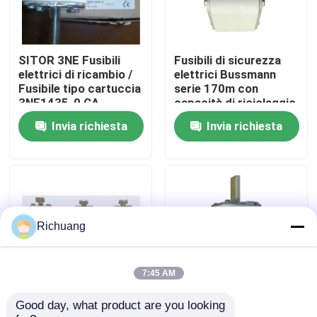
Giro della fabbrica
SITOR 3NE Fusibili
Fusibili di sicurezza
elettrici di ricambio /
elettrici Bussmann
Controllo di qualità
Fusibile tipo cartuccia
serie 170m con
3NE1435-0 CA.
capacità di riciclaggio
superiore
Invia richiesta
Invia richiesta
Contattici
Richieda una citazione
Prodotti di automazione industriale
Richuang
Modulo CPU PLC
7:45 AM
Good day, what product are you looking 
Fusibili di sicurezza
Fusibile Cooper
cavi e connettori del plc