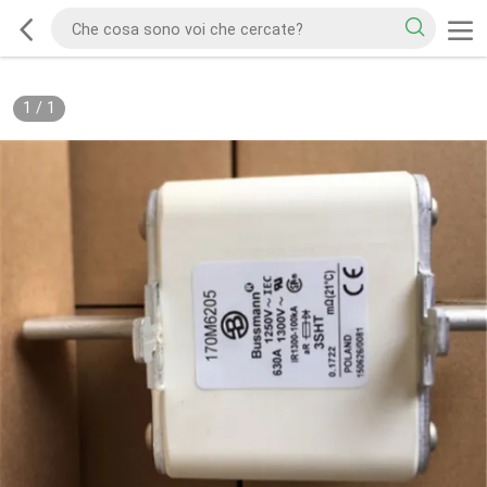
1
/
1