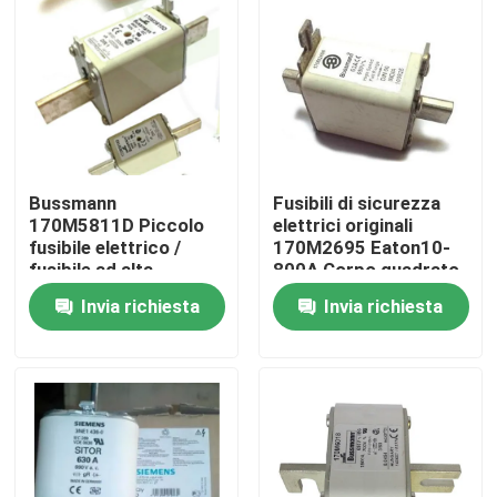
Bussmann
Fusibili di sicurezza
170M5811D Piccolo
elettrici originali
fusibile elettrico /
170M2695 Eaton10-
fusibile ad alta
800A Corpo quadrato
velocità Cooper
DIN 43
Invia richiesta
Invia richiesta
1000A
Casa
Prodotti
Circa noi