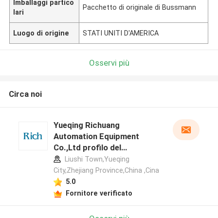
Imballaggi partico
Pacchetto di originale di Bussmann
lari
Luogo di origine
STATI UNITI D'AMERICA
Osservi più
Circa noi
Yueqing Richuang
Automation Equipment
Co.,Ltd profilo del
produttore
Liushi Town,Yueqing
City,Zhejiang Province,China ,Cina
5.0
Fornitore verificato