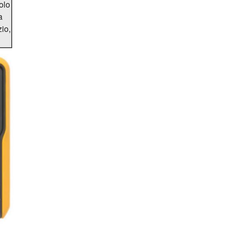
olo
a
io,