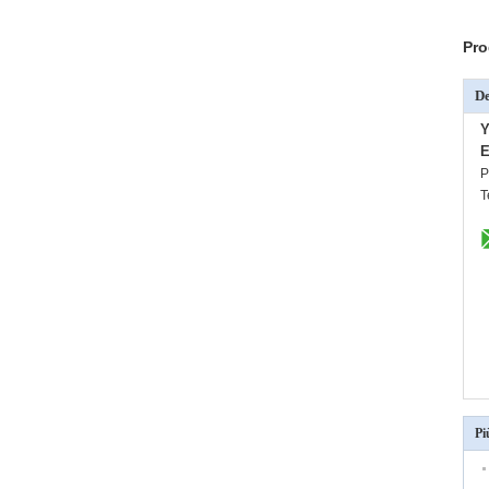
Pro
De
Y
E
P
T
Pi