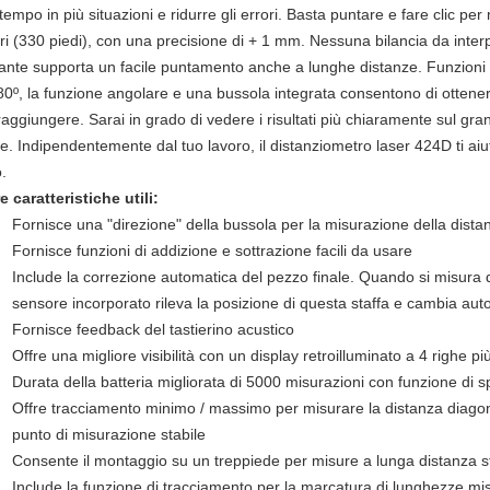
 tempo in più situazioni e ridurre gli errori. Basta puntare e fare clic p
ri (330 piedi), con una precisione di + 1 mm. Nessuna bilancia da interpr
llante supporta un facile puntamento anche a lunghe distanze. Funzioni
80º, la funzione angolare e una bussola integrata consentono di ottenere 
raggiungere. Sarai in grado di vedere i risultati più chiaramente sul gra
he. Indipendentemente dal tuo lavoro, il distanziometro laser 424D ti aiu
.
re caratteristiche utili:
Fornisce una "direzione" della bussola per la misurazione della dista
Fornisce funzioni di addizione e sottrazione facili da usare
Include la correzione automatica del pezzo finale. Quando si misura
sensore incorporato rileva la posizione di questa staffa e cambia aut
Fornisce feedback del tastierino acustico
Offre una migliore visibilità con un display retroilluminato a 4 righe p
Durata della batteria migliorata di 5000 misurazioni con funzione di
Offre tracciamento minimo / massimo per misurare la distanza diagon
punto di misurazione stabile
Consente il montaggio su un treppiede per misure a lunga distanza st
Include la funzione di tracciamento per la marcatura di lunghezze mis