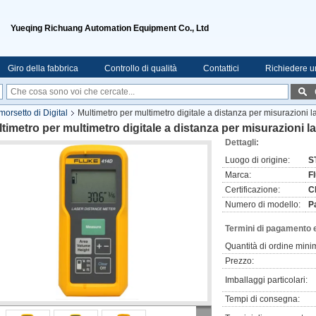
Yueqing Richuang Automation Equipment Co., Ltd
Giro della fabbrica
Controllo di qualità
Contattici
Richiedere u
morsetto di Digital
Multimetro per multimetro digitale a distanza per misurazion
timetro per multimetro digitale a distanza per misurazioni
Dettagli:
Luogo di origine:
S
Marca:
F
Certificazione:
C
Numero di modello:
P
Termini di pagamento 
Quantità di ordine mini
Prezzo:
Imballaggi particolari:
Tempi di consegna: