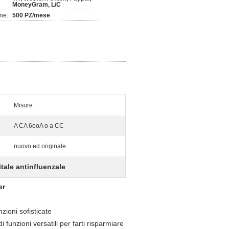
MoneyGram, L/C
ne:
500 PZ/mese
Misure
A CA 6ooA o a CC
nuovo ed originale
tale antinfluenzale
er
zioni sofisticate
i funzioni versatili per farti risparmiare