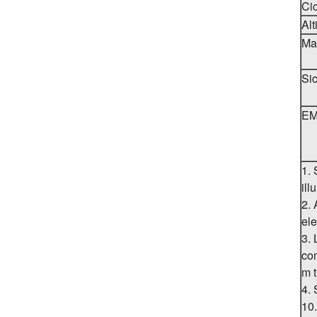
Cic
Al
Mas
Si
E
1. 
ill
2. 
ele
3. 
co
m t
4. 
10.