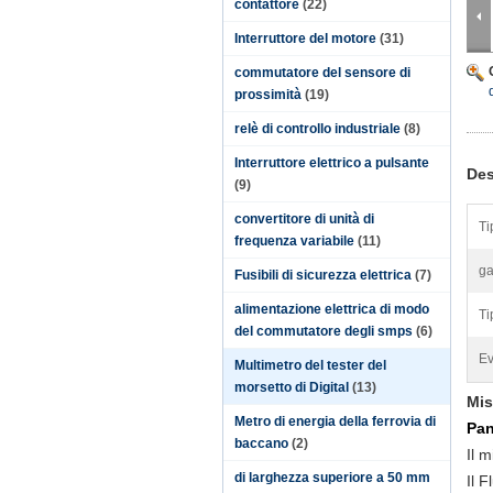
contattore
(22)
Interruttore del motore
(31)
commutatore del sensore di
prossimità
(19)
relè di controllo industriale
(8)
Interruttore elettrico a pulsante
Des
(9)
convertitore di unità di
Ti
frequenza variabile
(11)
g
Fusibili di sicurezza elettrica
(7)
alimentazione elettrica di modo
Ti
del commutatore degli smps
(6)
Ev
Multimetro del tester del
morsetto di Digital
(13)
Mis
Metro di energia della ferrovia di
Pan
baccano
(2)
Il 
di larghezza superiore a 50 mm
Il F