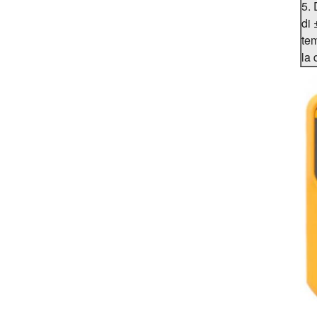
5. 
di 
tem
la 