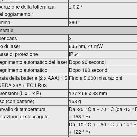
urazione della tolleranza
± 0.2 °
l'alloggiamento
5
amma
360 °
nerale
ser cass
2
o di laser
635 nm, <1 mW
sse di protezione
IP54
egnimento automatico del laser
Dopo 90 secondi
egnimento automatico
Dopo 180 secondi
ata della batteria (2 x AAA) 1,5
Fino a 5.000 misurazioni
NEDA 24A / IEC LR03
ensioni (L x L x P)
127 x 56 x 33 mm
o (con batterie)
158 g
ervallo di temperatura
Da -25 ° C a + 70 ° C (da -13 ° 
erazione di stoccaggio
+ 158 ° F)
Da -10 ° C a + 50 ° C (da 14 ° F
+ 122 ° F)