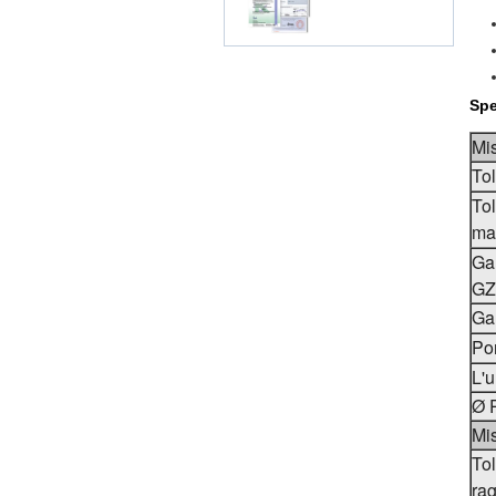
Spe
Mis
Tol
Tol
ma
Ga
GZ
Ga
Por
L'u
Ø P
Mis
Tol
rag