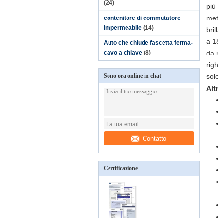
(24)
più
met
contenitore di commutatore
impermeabile
(14)
bri
a 1
Auto che chiude fascetta ferma-
cavo a chiave
(8)
da 
rig
Sono ora online in chat
solo
Alt
Contatto
Certificazione