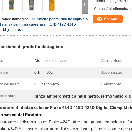
Termini di pagamento:
Capacità di alimentazio
Contatto
Grande immagine :
Multimetro per multimetro digitale a
distanza per misurazioni laser 414D 419D 424D
Miglior prezzo
crizione di prodotto dettagliata
po:
Distanziometro laser
Applicazione:
amma:
0.1m ~ 100m
Accuratezza:
po del laser:
635 nanometro
Condizione:
pinza amperometrica multimetro
termometro digi
idenziare:
,
uratore di distanza laser Fluke 414D 419D 424D Digital Clamp Met
oramica del Prodotto
misuratore di distanza laser Fluke 424D offre una gamma completa di fun
luke 424D è il nostro misuratore di distanza laser più sofisticato e ricco d