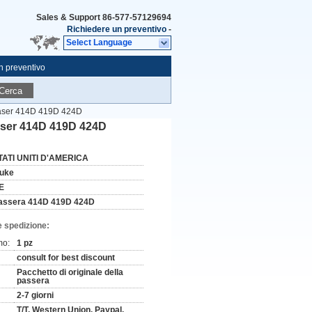
Sales & Support
86-577-57129694
Richiedere un preventivo
-
Select Language
n preventivo
Cerca
i laser 414D 419D 424D
 laser 414D 419D 424D
TATI UNITI D'AMERICA
luke
E
assera 414D 419D 424D
e spedizione:
mo:
1 pz
consult for best discount
Pacchetto di originale della
passera
2-7 giorni
T/T, Western Union, Paypal,