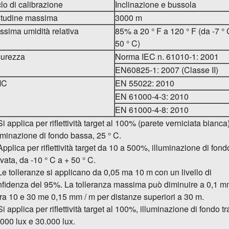
lo di calibrazione
Inclinazione e bussola
titudine massima
3000 m
sima umidità relativa
85% a 20 ° F a 120 ° F (da -7 ° 
50 ° C)
curezza
Norma IEC n. 61010-1: 2001
EN60825-1: 2007 (Classe II)
MC
EN 55022: 2010
EN 61000-4-3: 2010
EN 61000-4-8: 2010
Si applica per riflettività target al 100% (parete verniciata bianca)
uminazione di fondo bassa, 25 ° C.
Applica per riflettività target da 10 a 500%, illuminazione di fond
vata, da -10 ° C a + 50 ° C.
Le tolleranze si applicano da 0,05 ma 10 m con un livello di
nfidenza del 95%. La tolleranza massima può diminuire a 0,1 m
ra 10 e 30 me 0,15 mm / m per distanze superiori a 30 m.
Si applica per riflettività target al 100%, illuminazione di fondo tr
000 lux e 30.000 lux.