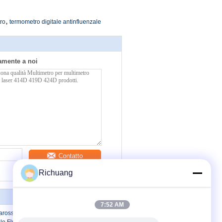
,
ro
termometro digitale antinfluenzale
tamente a noi
Contatto
Richuang
7:52 AM
arossi Fluke 574 ad alta temperatura /