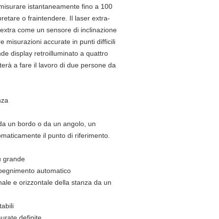
er misurare istantaneamente fino a 100
etare o fraintendere. Il laser extra-
 extra come un sensore di inclinazione
misurazioni accurate in punti difficili
nde display retroilluminato a quattro
terà a fare il lavoro di due persone da
nza
 da un bordo o da un angolo, un
omaticamente il punto di riferimento.
iù grande
 spegnimento automatico
ale e orizzontale della stanza da un
abili
urate definite