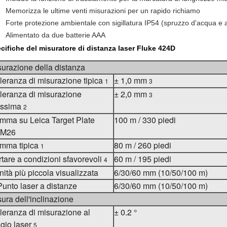
Memorizza le ultime venti misurazioni per un rapido richiamo
Forte protezione ambientale con sigillatura IP54 (spruzzo d'acqua e a
Alimentato da due batterie AAA
cifiche del misuratore di distanza laser Fluke 424D
urazione della distanza
leranza di misurazione tipica
± 1,0 mm
1
3
leranza di misurazione
± 2,0 mm
3
ssima
2
mma su Leica Target Plate
100 m / 330 piedi
M26
mma tipica
80 m / 260 piedi
1
tare a condizioni sfavorevoli
60 m / 195 piedi
4
nità più piccola visualizzata
6/30/60 mm (10/50/100 m)
unto laser a distanze
6/30/60 mm (10/50/100 m)
ura dell'inclinazione
leranza di misurazione al
± 0.2 °
gio laser
5