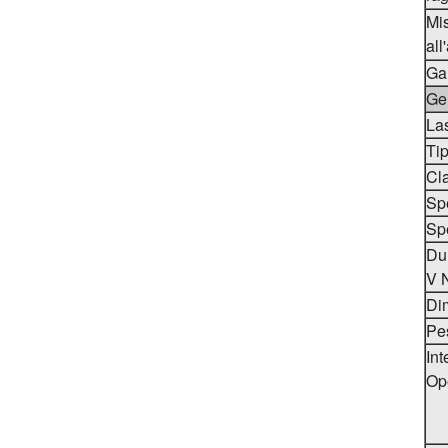
Mis
al
G
Ge
La
Tip
Cla
Sp
Sp
Dur
V 
Dim
Pes
Int
Op