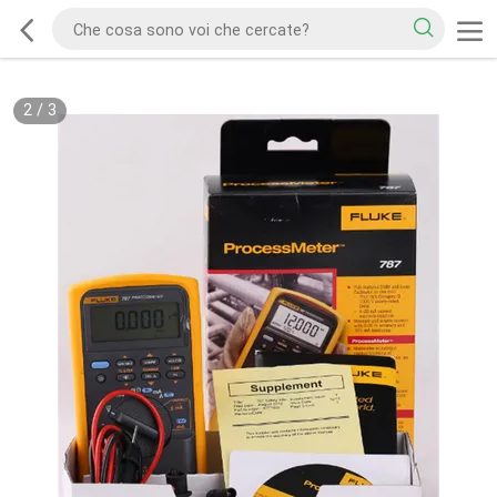
2
/
3