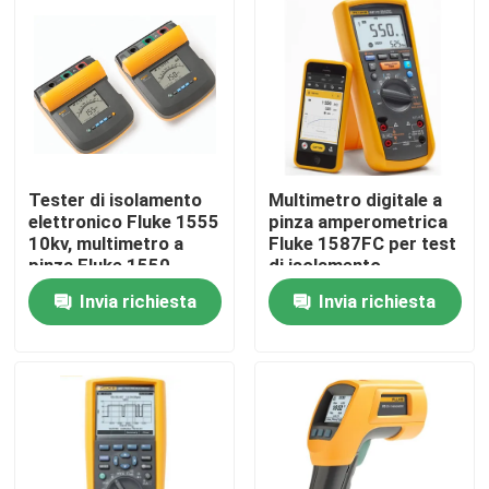
Tester di isolamento
Multimetro digitale a
elettronico Fluke 1555
pinza amperometrica
10kv, multimetro a
Fluke 1587FC per test
pinza Fluke 1550
di isolamento
1587MTD
Invia richiesta
Invia richiesta
Casa
Prodotti
Circa noi