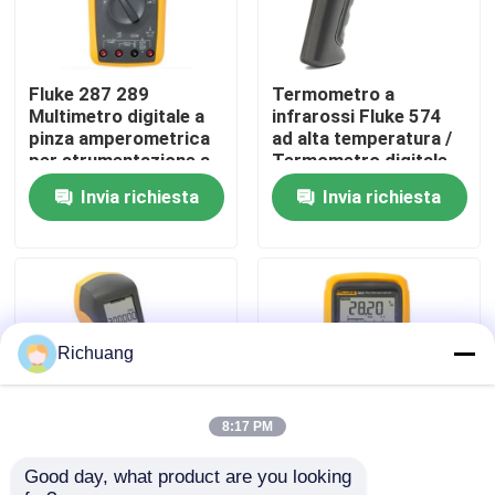
Giro della fabbrica
Fluke 287 289
Termometro a
Multimetro digitale a
infrarossi Fluke 574
Controllo di qualità
pinza amperometrica
ad alta temperatura /
per strumentazione a
Termometro digitale
temperatura
Fluke originale
Invia richiesta
Invia richiesta
Contattici
Richieda una citazione
Prodotti di automazione industriale
Richuang
Modulo CPU PLC
8:17 PM
Good day, what product are you looking 
Multimetro digitale a
Alta precisione Fluke
cavi e connettori del plc