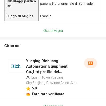
Imballaggi partico
pacchetto di originale di Schneider
lari
Luogo di origine
Francia
Osservi più
Circa noi
Yueqing Richuang
Automation Equipment
Co.,Ltd profilo del
produttore
Liushi Town,Yueqing
City,Zhejiang Province,China ,Cina
5.0
Fornitore verificato