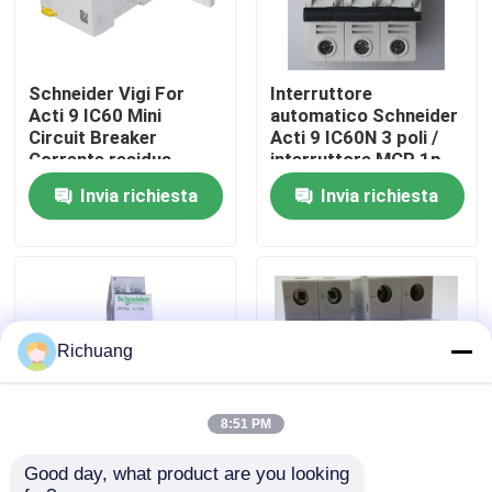
Giro della fabbrica
Schneider Vigi For
Interruttore
Acti 9 IC60 Mini
automatico Schneider
Controllo di qualità
Circuit Breaker
Acti 9 IC60N 3 poli /
Corrente residua
interruttore MCP 1p
Dispositivi aggiuntivi
2p 3p 4p
Invia richiesta
Invia richiesta
Contattici
RCCB
Richieda una citazione
Prodotti di automazione industriale
Richuang
Modulo CPU PLC
8:51 PM
Good day, what product are you looking 
Schneider Acti 9 IDPN
Interruttori automatici
cavi e connettori del plc