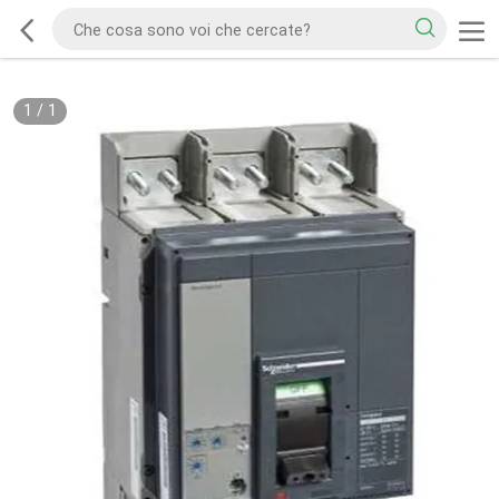
1
/
1