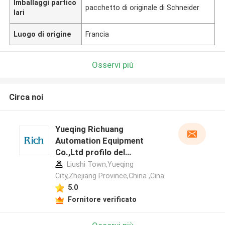
Imballaggi partico
pacchetto di originale di Schneider
lari
Luogo di origine
Francia
Osservi più
Circa noi
Yueqing Richuang
Automation Equipment
Co.,Ltd profilo del
produttore
Liushi Town,Yueqing
City,Zhejiang Province,China ,Cina
5.0
Fornitore verificato