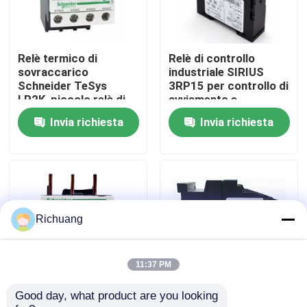
Giro della fabbrica
Relè termico di
Relè di controllo
sovraccarico
industriale SIRIUS
Controllo di qualità
Schneider TeSys
3RP15 per controllo di
LR2K, piccolo relè di
avviamento e
protezione termica
protezione
Invia richiesta
Invia richiesta
Contattici
Richieda una citazione
Prodotti di automazione industriale
Richuang
Modulo CPU PLC
11:37 PM
Good day, what product are you looking 
Il relè di controllo
Relè temporizzatore
cavi e connettori del plc