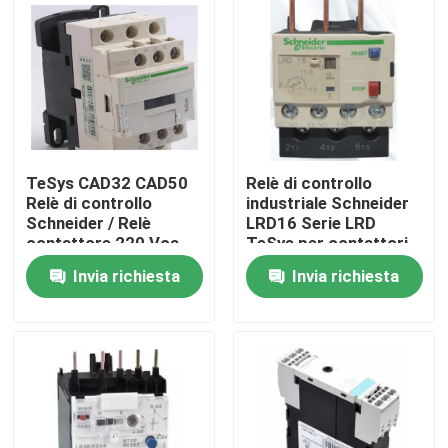
TeSys CAD32 CAD50
Relè di controllo
Relè di controllo
industriale Schneider
Schneider / Relè
LRD16 Serie LRD
contattore 220 Vca
TeSys per contattori
Schneider
LC1D
Invia richiesta
Invia richiesta
Casa
Prodotti
Circa noi