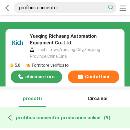
Yueqing Richuang Automation
Equipment Co.,Ltd
Liushi Town,Yueqing City,Zhejiang
Province,China,Cina
5.0
Fornitore verificato
chiamare ora
Contattaci
prodotti
Circa noi
profibus connector produzione online
(9)