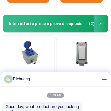
Interruttori e prese a prova di esplosione
(2)
220V presa a prova di
86 Tipo di interruttore
esplosione all'aperto
di illuminazione a
Richuang
cinque buchi esposti
parete a prova di
nascosto 16A poroso
esplosione scatola di
impermeabile
lega di alluminio
4:09 AM
Miglior prezzo
Miglior prezzo
industriale
Good day, what product are you looking 