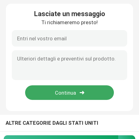
Lasciate un messaggio
Collegatori per la tracciatura dei cavi
Ti richiameremo presto!
Interruttori e prese a prova di esplosione
Interruttore elettrico del contattore
Interruttore del motore
commutatore del sensore di prossimità
relè di controllo industriale
ALTRE CATEGORIE DAGLI STATI UNITI
Interruttore elettrico a pulsante