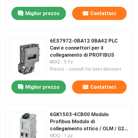
Miglior prezzo
Contattaci
6ES7972-0BA12 0BA42 PLC
Cavi e connettori per il
collegamento di PROFIBUS
MOQ：5 Pz
Prezzo：consult for best discount
Miglior prezzo
Contattaci
Casa
6GK1503-4CB00 Modulo
Prodotti
Profibus Modulo di
collegamento ottico / OLM / G22
V4.0
Circa noi
MOQ：1 pz