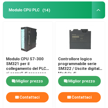
Modulo CPU PLC
(14)
Auto che chiude fascetta ferma-cavo a chiave
Modulo CPU S7-300
Controllore logico
SM321 per il
programmabile serie
collegamento del PLC
SM322 / Uscite digitali
ai segnali di processo
Modulo di
digitali
alimentazione PLC
Miglior prezzo
Miglior prezzo
Contattaci
Contattaci