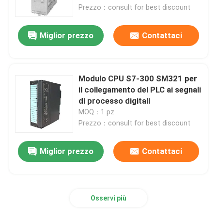
Prezzo：consult for best discount
Giro della fabbrica
Miglior prezzo
Contattaci
Controllo di qualità
Modulo CPU S7-300 SM321 per
Contattici
il collegamento del PLC ai segnali
di processo digitali
MOQ：1 pz
Richieda una citazione
Prezzo：consult for best discount
Prodotti di automazione industriale
Miglior prezzo
Contattaci
Modulo CPU PLC
Osservi più
cavi e connettori del plc