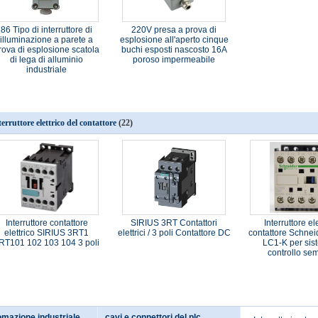
86 Tipo di interruttore di
220V presa a prova di
illuminazione a parete a
esplosione all'aperto cinque
rova di esplosione scatola
buchi esposti nascosto 16A
di lega di alluminio
poroso impermeabile
industriale
terruttore elettrico del contattore
(22)
Interruttore contattore
SIRIUS 3RT Contattori
Interruttore el
elettrico SIRIUS 3RT1
elettrici / 3 poli Contattore DC
contattore Schnei
RT101 102 103 104 3 poli
LC1-K per sist
controllo sem
tomazione industriale
cavi e connettori del plc