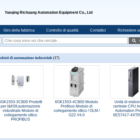
Yueqing Richuang Automation Equipment Co., Ltd
Giro della fabbrica
Controllo di qualità
Contattici
Richiedere u
odotti di automazione industriale
(17)
6GK1503-3CB00 Prodotti
6GK1503-4CB00 Modulo
Unità di elabo
per l&#39;automazione
Profibus Modulo di
centrale CPU In
industriale Modulo di
collegamento ottico / OLM /
Automation Pr
collegamento ottico
G22 V4.0
6ES7417-4XT0
PROFIBUS