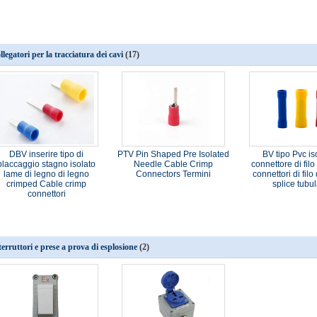
llegatori per la tracciatura dei cavi
(17)
DBV inserire tipo di
PTV Pin Shaped Pre Isolated
BV tipo Pvc is
placcaggio stagno isolato
Needle Cable Crimp
connettore di filo
lame di legno di legno
Connectors Termini
connettori di filo
crimped Cable crimp
splice tubu
connettori
terruttori e prese a prova di esplosione
(2)