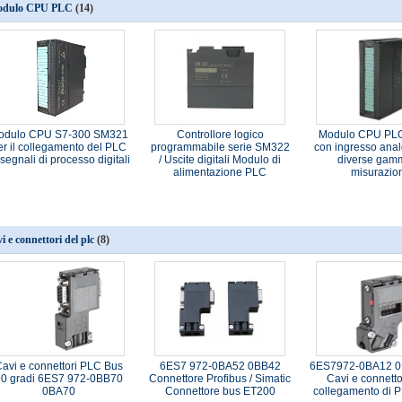
dulo CPU PLC
(14)
odulo CPU S7-300 SM321
Controllore logico
Modulo CPU PL
er il collegamento del PLC
programmabile serie SM322
con ingresso anal
 segnali di processo digitali
/ Uscite digitali Modulo di
diverse gam
alimentazione PLC
misurazio
vi e connettori del plc
(8)
avi e connettori PLC Bus
6ES7 972-0BA52 0BB42
6ES7972-0BA12 
90 gradi 6ES7 972-0BB70
Connettore Profibus / Simatic
Cavi e connettor
0BA70
Connettore bus ET200
collegamento di