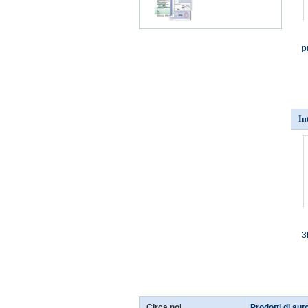
p
In
3
Circa noi
Prodotti di au