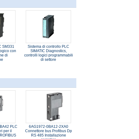
C SM331
Sistema di controllo PLC
ogico con
SIMATIC Diagnostics,
me di
controlli logici programmabili
ne
di settore
0BA42 PLC
6AG1972-0BA12-2XA0
i per il
Connettore bus Profibus Dp
 PROFIBUS
RS 485 Installazione