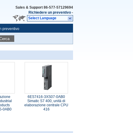
Sales & Support
86-577-57129694
Richiedere un preventivo
-
Select Language
n preventivo
Cerca
razione
6ES7416-3XS07-0AB0
dustrial
Simatic S7 400, unità di
oducts
elaborazione centrale CPU
5-0AB0
416