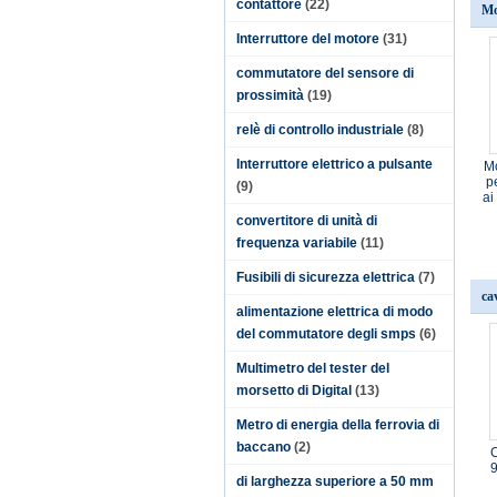
contattore
(22)
Mo
Interruttore del motore
(31)
commutatore del sensore di
prossimità
(19)
relè di controllo industriale
(8)
Interruttore elettrico a pulsante
M
p
(9)
ai
convertitore di unità di
frequenza variabile
(11)
Fusibili di sicurezza elettrica
(7)
ca
alimentazione elettrica di modo
del commutatore degli smps
(6)
Multimetro del tester del
morsetto di Digital
(13)
Metro di energia della ferrovia di
baccano
(2)
C
di larghezza superiore a 50 mm